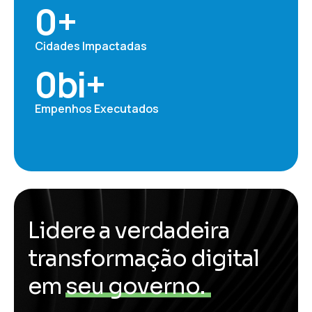
0
+
Cidades Impactadas
0
bi+
Empenhos Executados
L
i
d
e
r
e
a
v
e
r
d
a
d
e
i
r
a
t
r
a
n
s
f
o
r
m
a
ç
ã
o
d
i
g
i
t
a
l
e
m
s
e
u
g
o
v
e
r
n
o
.