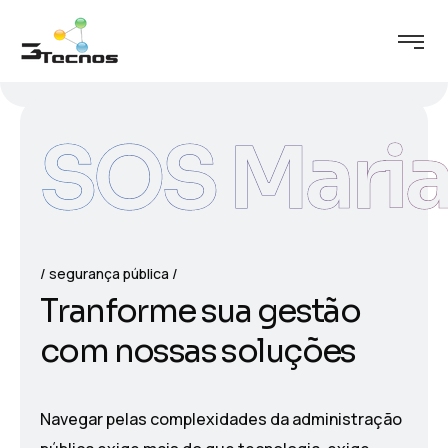
SOS Maria
segurança pública
T
r
a
n
f
o
r
m
e
s
u
a
g
e
s
t
ã
o
c
o
m
n
o
s
s
a
s
s
o
l
u
ç
õ
e
s
Navegar pelas complexidades da administração