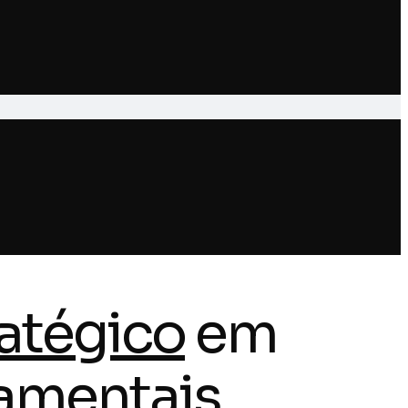
ratégico
em
amentais.