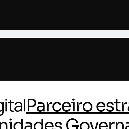
ital
Parceiro est
Unidades Govern