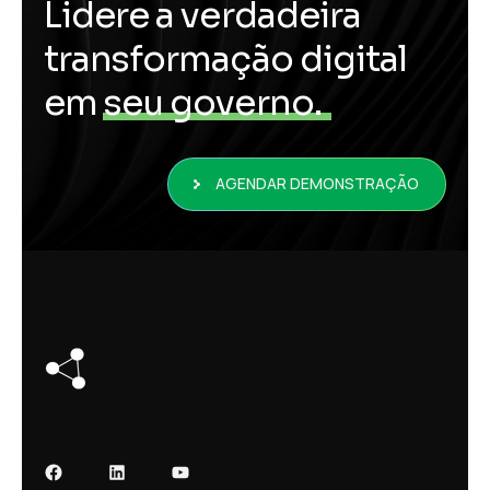
L
i
d
e
r
e
a
v
e
r
d
a
d
e
i
r
a
t
r
a
n
s
f
o
r
m
a
ç
ã
o
d
i
g
i
t
a
l
e
m
s
e
u
g
o
v
e
r
n
o
.
AGENDAR DEMONSTRAÇÃO