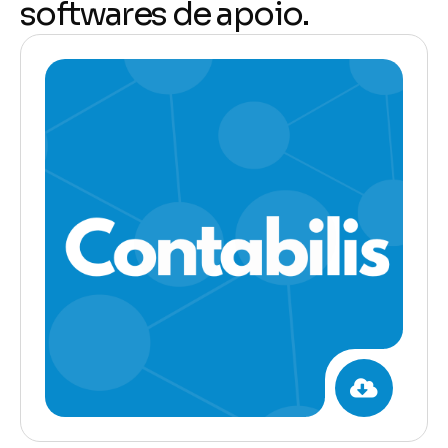
s
o
f
t
w
a
r
e
s
d
e
a
p
o
i
o
.