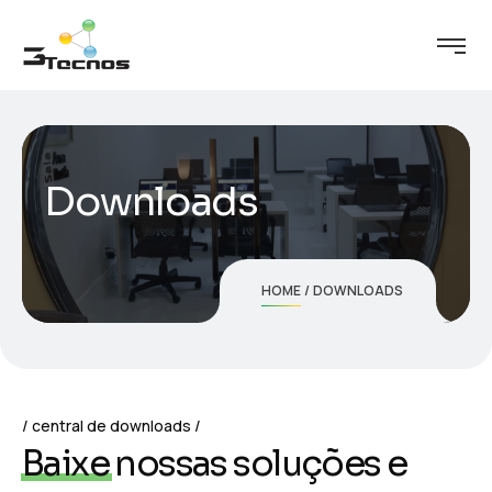
Downloads
HOME
DOWNLOADS
central de downloads
B
a
i
x
e
n
o
s
s
a
s
s
o
l
u
ç
õ
e
s
e