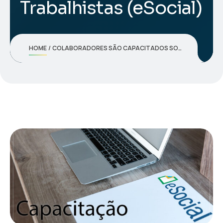
Trabalhistas (eSocial)
HOME
COLABORADORES SÃO CAPACITADOS SOBRE O USO SISTEMA DE ESCRITURAÇÃO DIGITAL DAS OBRIGAÇÕES FISCAIS, PREVIDENCIÁRIAS E TRABALHISTAS (ESOCIAL)